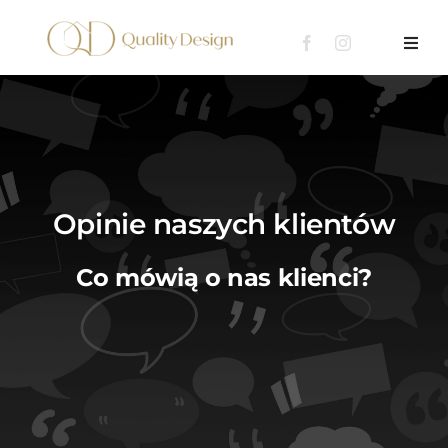
Przejdź
do
Toggl
Navig
zawartości
Oferta
Portfolio
Opinie naszych klientów
Blog
Co mówią o nas klienci?
Kontakt