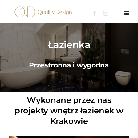
Przejdź
do
Toggl
Navig
zawartości
Oferta
Łazienka
Portfolio
Przestronna i wygodna
Blog
Kontakt
Wykonane przez nas
projekty wnętrz łazienek w
Krakowie