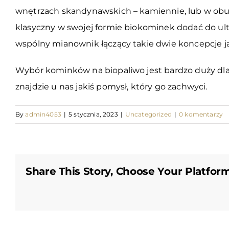
wnętrzach skandynawskich – kamiennie, lub w obudowi
klasyczny w swojej formie biokominek dodać do ul
wspólny mianownik łączący takie dwie koncepcje ja
Wybór kominków na biopaliwo jest bardzo duży dla
znajdzie u nas jakiś pomysł, który go zachwyci.
By
admin4053
|
5 stycznia, 2023
|
Uncategorized
|
0 komentarzy
Share This Story, Choose Your Platform